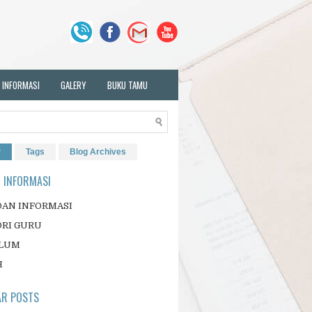
 INFORMASI
GALERY
BUKU TAMU
r
Tags
Blog Archives
 INFORMASI
DAN INFORMASI
ORI GURU
LUM
H
AR POSTS