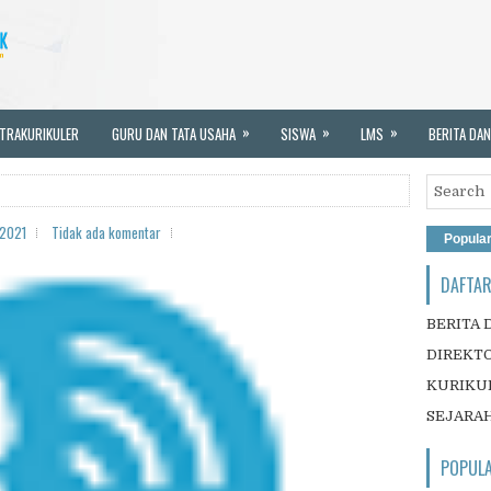
»
»
»
TRAKURIKULER
GURU DAN TATA USAHA
SISWA
LMS
BERITA DAN
 2021
Tidak ada komentar
Popula
DAFTAR
BERITA 
DIREKT
KURIKU
SEJARA
POPUL