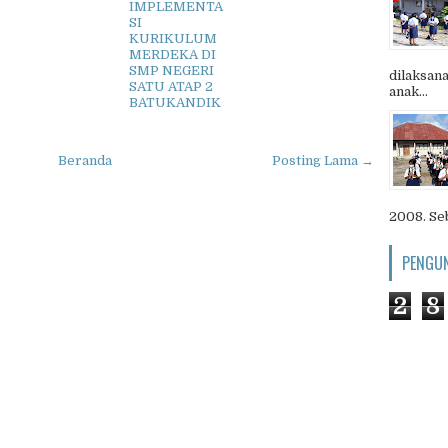
IMPLEMENTA
SI
KURIKULUM
MERDEKA DI
SMP NEGERI
dilaksana
SATU ATAP 2
anak...
BATUKANDIK
Beranda
Posting Lama →
2008. Seb
PENGU
2
8