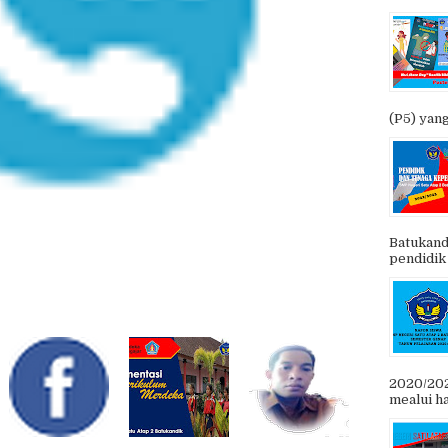
(P5) yang 
Batukand
pendidik
2020/202
mealui ha